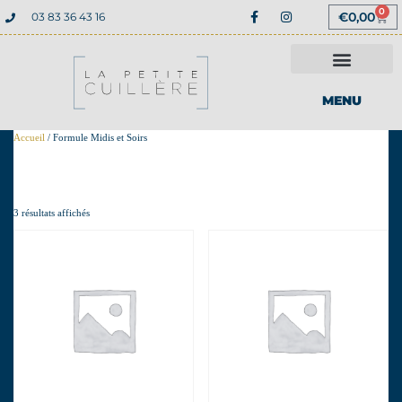
0
€
0,00
03 83 36 43 16
MENU
Accueil
/ Formule Midis et Soirs
Formule Midis et Soirs
3 résultats affichés